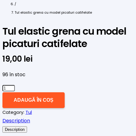
/
Tul elastic grena cu model picaturi catifelate
Tul elastic grena cu model
picaturi catifelate
19,00
lei
96 în stoc
Cantitate
Tul
ADAUGĂ ÎN COȘ
elastic
Category:
Tul
grena
Description
cu
model
Description