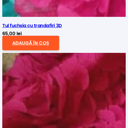
Tul fuchsia cu trandafiri 3D
65,00
lei
ADAUGĂ ÎN COȘ