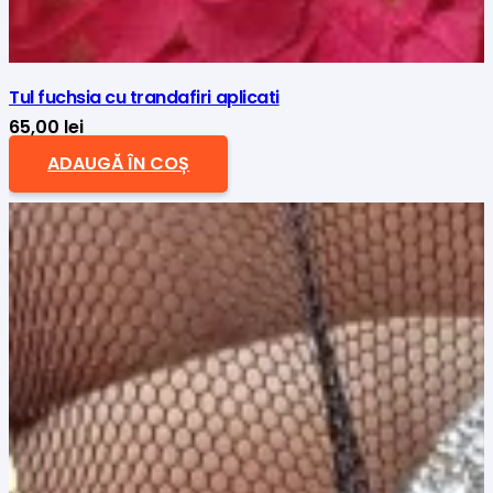
Tul fuchsia cu trandafiri aplicati
65,00
lei
ADAUGĂ ÎN COȘ