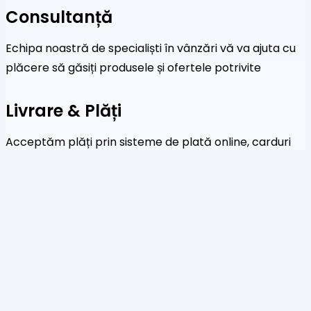
Consultanță
Echipa noastră de specialiști în vânzări vă va ajuta cu
plăcere să găsiți produsele și ofertele potrivite
Livrare & Plăți
Acceptăm plăți prin sisteme de plată online, carduri
de credit și transferuri bancare
Newsletter
Fi primul care a afla despre noile colecții și oferte
speciale