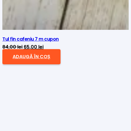
Tul fin cafeniu 7 m cupon
Prețul
Prețul
84,00
lei
65,00
lei
inițial
curent
ADAUGĂ ÎN COȘ
a
este:
fost:
65,00 lei.
84,00 lei.