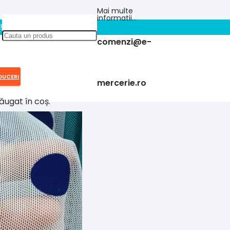
Mai multe
informatii…
!!
comenzi@e-
DUCERI
mercerie.ro
ăugat în coș.