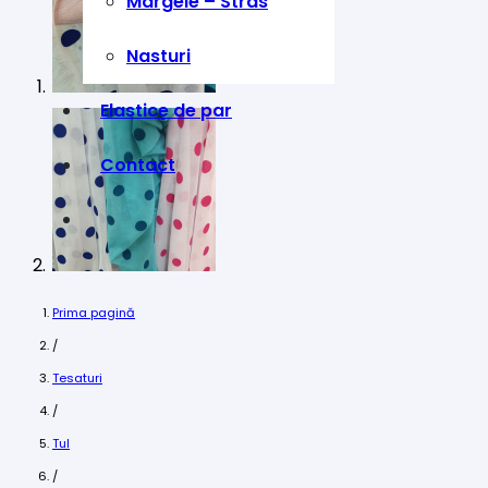
Margele – Stras
Nasturi
Elastice de par
Contact
Prima pagină
/
Tesaturi
/
Tul
/