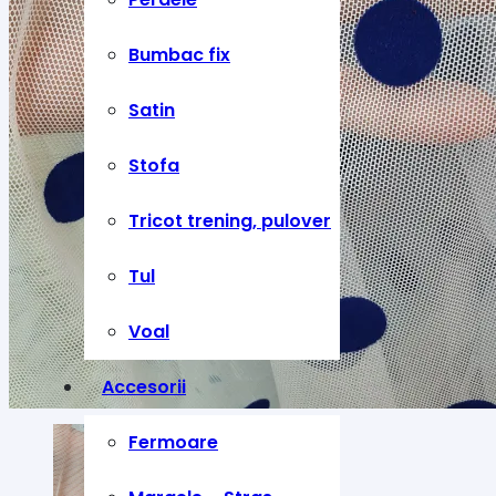
Bumbac fix
Satin
Stofa
Tricot trening, pulover
Tul
Voal
Accesorii
Fermoare