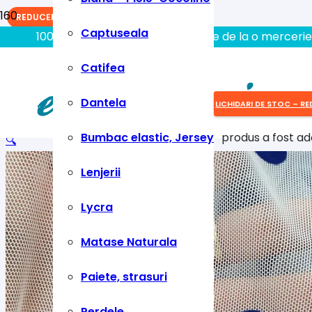
REDUCERI!
Captuseala
100% aici gasiti tot ce aveti nevoie de la o mercerie
Catifea
Dantela
LICHIDARI DE STOC – RE
Bumbac elastic, Jersey
produs
a fost ad
🔍
Lenjerii
Lycra
Matase Naturala
Paiete, strasuri
Perdele