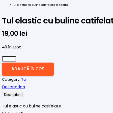
Tul elastic cu buline catifelate albastre
Tul elastic cu buline catifela
19,00
lei
49 în stoc
Cantitate
Tul
ADAUGĂ ÎN COȘ
elastic
Category:
Tul
cu
Description
buline
Description
catifelate
albastre
Tul elastic cu buline catifelate