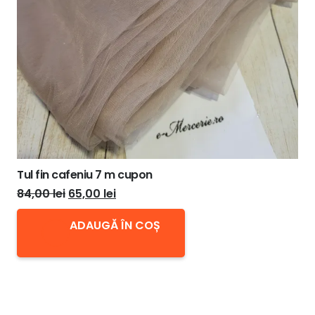
în
pagina
produsului.
Tul fin cafeniu 7 m cupon
Prețul
Prețul
84,00
lei
65,00
lei
inițial
curent
ADAUGĂ ÎN COȘ
a
este:
fost:
65,00 lei.
84,00 lei.