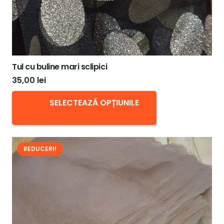
Tul cu buline mari sclipici
35,00
lei
Acest
SELECTEAZĂ OPȚIUNILE
produs
are
mai
REDUCERI!
multe
variații.
Opțiunile
pot
fi
alese