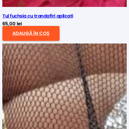
Tul fuchsia cu trandafiri aplicati
65,00
lei
ADAUGĂ ÎN COȘ