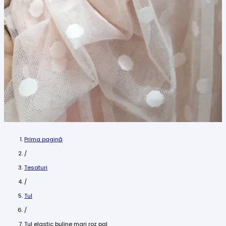
Prima pagină
/
Tesaturi
/
Tul
/
Tul elastic buline mari roz pal