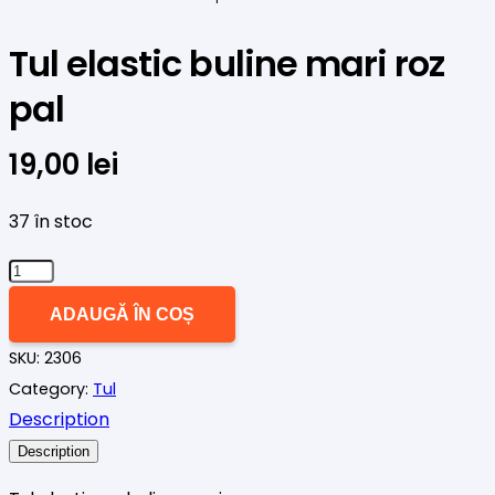
Tul elastic buline mari roz
pal
19,00
lei
37 în stoc
Cantitate
Tul
ADAUGĂ ÎN COȘ
elastic
SKU:
2306
buline
Category:
Tul
mari
Description
roz
pal
Description