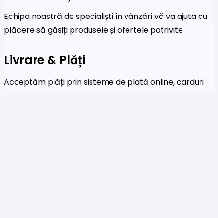
Echipa noastră de specialiști în vânzări vă va ajuta cu
plăcere să găsiți produsele și ofertele potrivite
Livrare & Plăți
Acceptăm plăți prin sisteme de plată online, carduri
de credit și transferuri bancare
Newsletter
Fi primul care a afla despre noile colecții și oferte
speciale
Te rog să introduci o adresă de email validă.