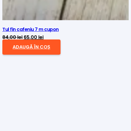
Tul fin cafeniu 7 m cupon
Prețul
Prețul
84,00
lei
65,00
lei
inițial
curent
ADAUGĂ ÎN COȘ
a
este:
fost:
65,00 lei.
84,00 lei.