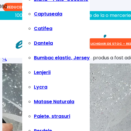
REDUCERI!
Captuseala
100% aici gasiti tot ce aveti nevoie de la o mercerie
Catifea
Dantela
LICHIDARI DE STOC – RE
Bumbac elastic, Jersey
produs
a fost ad
🔍
Lenjerii
Lycra
Matase Naturala
Paiete, strasuri
Perdele