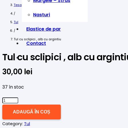
Margele – Stras
Tesaturi
/
Nasturi
Tul
Elastice de par
/
Tul cu sclipici , alb cu argintiu
Contact
Tul cu sclipici , alb cu argint
30,00
lei
37 în stoc
Cantitate
Tul
ADAUGĂ ÎN COȘ
cu
Category:
Tul
sclipici