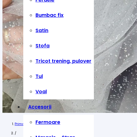
Bumbac fix
Satin
Stofa
Tricot trening, pulover
Tul
Voal
Accesorii
Fermoare
Prima pagină
/