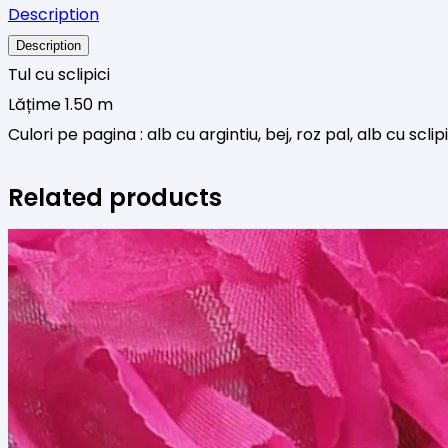
Description
,
Description
alb
Tul cu sclipici
cu
Lățime 1.50 m
argintiu
Culori pe pagina : alb cu argintiu, bej, roz pal, alb cu sclip
Related products