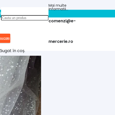
Mai multe
informatii…
!!
comenzi@e-
DUCERI
mercerie.ro
ăugat în coș.