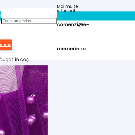
Mai multe
informatii…
!!
comenzi@e-
DUCERI
mercerie.ro
ăugat în coș.