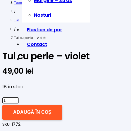
Margele – Stras
Tesaturi
/
Nasturi
Tul
Elastice de par
/
Tul cu perle – violet
Contact
Tul cu perle – violet
49,00
lei
18 în stoc
Cantitate
Tul
ADAUGĂ ÎN COȘ
cu
SKU:
1772
perle