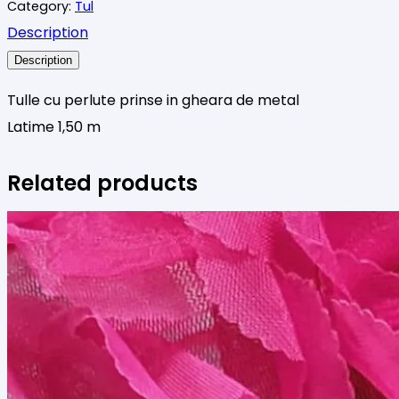
Category:
Tul
-
Description
violet
Description
Tulle cu perlute prinse in gheara de metal
Latime 1,50 m
Related products