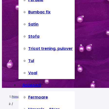
Bumbac fix
Satin
Stofa
Tricot trening, pulover
Tul
Voal
Accesorii
Fermoare
Prima pagină
/