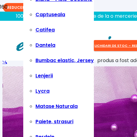
REDUCERI!
Captuseala
100% aici gasiti tot ce aveti nevoie de la o mercerie
Catifea
Dantela
LICHIDARI DE STOC – RE
Bumbac elastic, Jersey
produs
a fost ad
🔍
Lenjerii
Lycra
Matase Naturala
Paiete, strasuri
Perdele