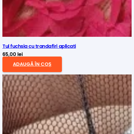
Tul fuchsia cu trandafiri aplicati
65,00
lei
ADAUGĂ ÎN COȘ