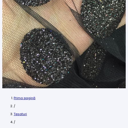
Prima pagină
/
Tesaturi
/