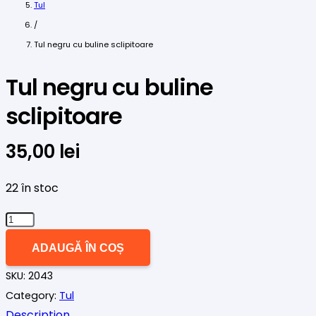
Tul
/
Tul negru cu buline sclipitoare
Tul negru cu buline
sclipitoare
35,00
lei
22 în stoc
Cantitate
Tul
ADAUGĂ ÎN COȘ
negru
SKU:
2043
cu
Category:
Tul
buline
Description