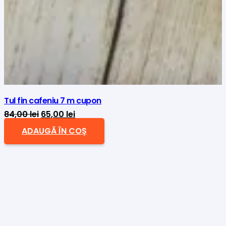
Tul fin cafeniu 7 m cupon
Prețul
Prețul
84,00
lei
65,00
lei
inițial
curent
ADAUGĂ ÎN COȘ
a
este:
fost:
65,00 lei.
84,00 lei.