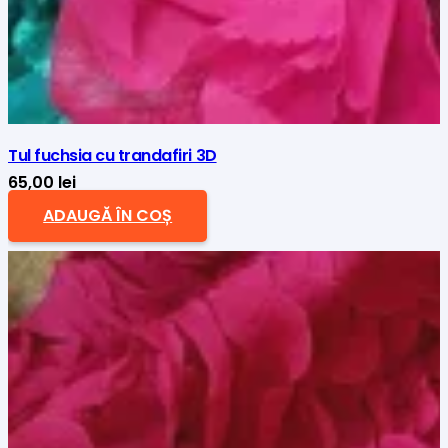
Tul fuchsia cu trandafiri 3D
65,00
lei
ADAUGĂ ÎN COȘ