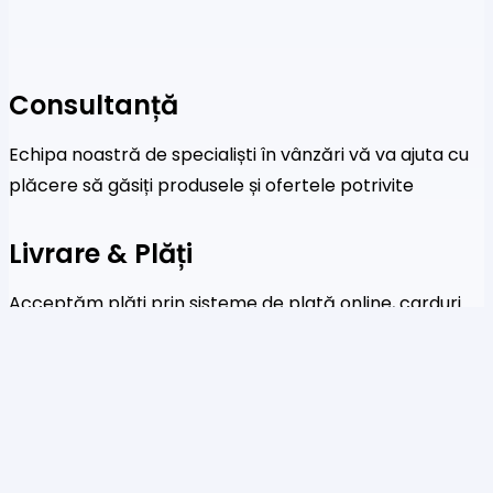
Consultanță
Echipa noastră de specialiști în vânzări vă va ajuta cu
plăcere să găsiți produsele și ofertele potrivite
Livrare & Plăți
Acceptăm plăți prin sisteme de plată online, carduri
de credit și transferuri bancare
Newsletter
Fi primul care a afla despre noile colecții și oferte
speciale