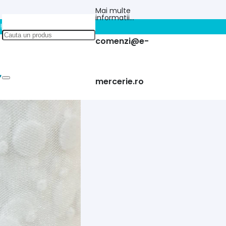
Mai multe
informatii…
!!
comenzi@e-
mercerie.ro