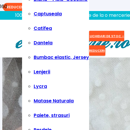
REDUCERI!
Captuseala
100% aici gasiti tot ce aveti nevoie de la o mercerie
Catifea
LICHIDARI DE STOC –
Dantela
REDUCERI
Bumbac elastic, Jersey
Lenjerii
Lycra
Matase Naturala
Paiete, strasuri
Perdele