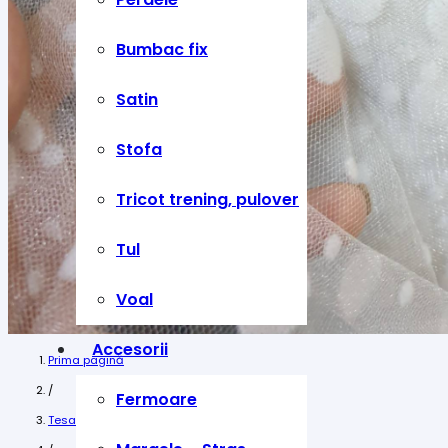
Bumbac fix
Satin
Stofa
Tricot trening, pulover
Tul
Voal
Accesorii
Prima pagină
/
Fermoare
Tesaturi