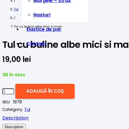
Margele – Stras
/
Tul
Nasturi
/
Tul cu buline albe mici si mari
Elastice de par
Tul cu buline albe mici si ma
Contact
19,00
lei
36 în stoc
Cantitate
ADAUGĂ ÎN COȘ
Tul
SKU:
1978
cu
Category:
Tul
buline
Description
albe
Description