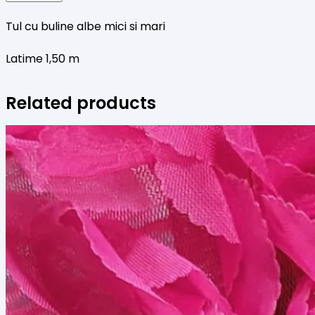
mici
Tul cu buline albe mici si mari
si
mari
Latime 1,50 m
Related products