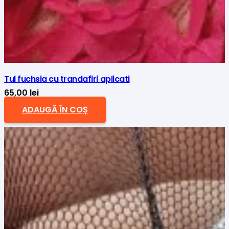
Tul fuchsia cu trandafiri aplicati
65,00
lei
ADAUGĂ ÎN COȘ