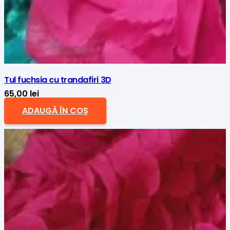
Tul fuchsia cu trandafiri 3D
65,00
lei
ADAUGĂ ÎN COȘ