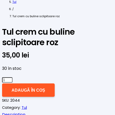
Tul
/
Tul crem cu buline sclipitoare roz
Tul crem cu buline
sclipitoare roz
35,00
lei
30 în stoc
Cantitate
Tul
ADAUGĂ ÎN COȘ
crem
SKU:
2044
cu
Category:
Tul
buline
Description