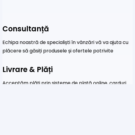
Consultanță
Echipa noastră de specialiști în vânzări vă va ajuta cu
plăcere să găsiți produsele și ofertele potrivite
Livrare & Plăți
Acceptăm plăți prin sisteme de plată online, carduri
de credit și transferuri bancare
Newsletter
Fi primul care a afla despre noile colecții și oferte
speciale