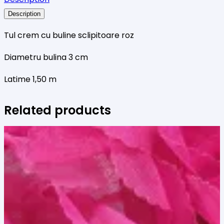
sclipitoare
roz
Description
Tul crem cu buline sclipitoare roz
Diametru bulina 3 cm
Latime 1,50 m
Related products