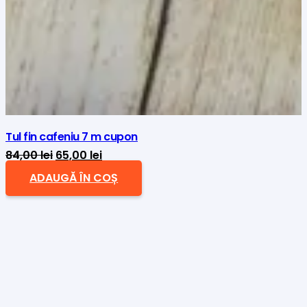
Tul fin cafeniu 7 m cupon
Prețul
Prețul
84,00
lei
65,00
lei
inițial
curent
ADAUGĂ ÎN COȘ
a
este:
fost:
65,00 lei.
84,00 lei.