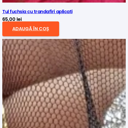
Tul fuchsia cu trandafiri aplicati
65,00
lei
ADAUGĂ ÎN COȘ