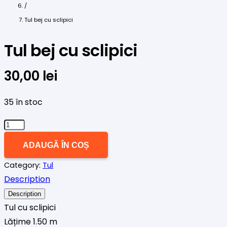
/
Tul bej cu sclipici
Tul bej cu sclipici
30,00
lei
35 în stoc
Cantitate
Tul
ADAUGĂ ÎN COȘ
bej
Category:
Tul
cu
Description
sclipici
Description
Tul cu sclipici
Lățime 1.50 m