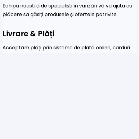
Echipa noastră de specialiști în vânzări vă va ajuta cu
plăcere să găsiți produsele și ofertele potrivite
Livrare & Plăți
Acceptăm plăți prin sisteme de plată online, carduri
de credit și transferuri bancare
Newsletter
Fi primul care a afla despre noile colecții și oferte
speciale
Te rog să introduci o adresă de email validă.
SUBSCRIBE