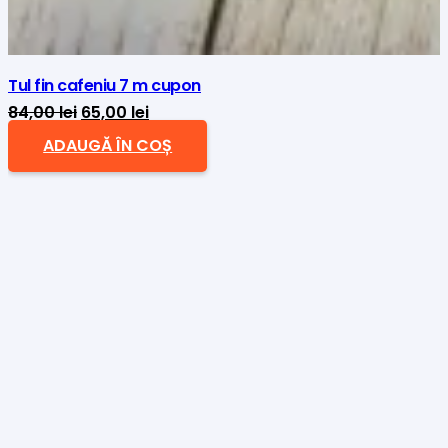
Tul fin cafeniu 7 m cupon
Prețul
Prețul
84,00
lei
65,00
lei
inițial
curent
ADAUGĂ ÎN COȘ
a
este:
fost:
65,00 lei.
84,00 lei.