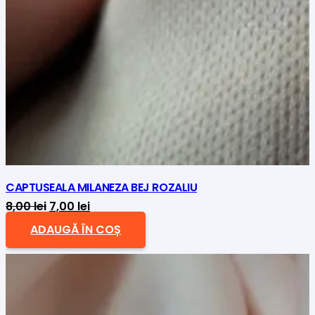
CAPTUSEALA MILANEZA BEJ ROZALIU
Prețul
Prețul
8,00
lei
7,00
lei
inițial
curent
ADAUGĂ ÎN COȘ
a
este:
fost:
7,00 lei.
8,00 lei.