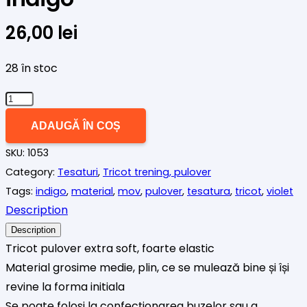
26,00
lei
28 în stoc
Cantitate
Tricot
ADAUGĂ ÎN COȘ
subtire
SKU:
1053
pulover
Category:
Tesaturi
,
Tricot trening, pulover
indigo
Tags:
indigo
,
material
,
mov
,
pulover
,
tesatura
,
tricot
,
violet
Description
Description
Tricot pulover extra soft, foarte elastic
Material grosime medie, plin, ce se mulează bine și își
revine la forma initiala
Se poate folosi la confecționarea buzelor sau a