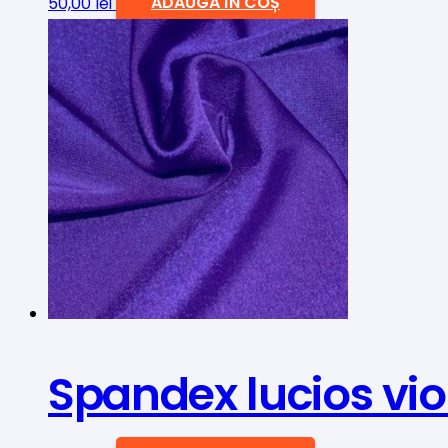
50,00
lei
ADAUGĂ ÎN COȘ
Spandex lucios viol