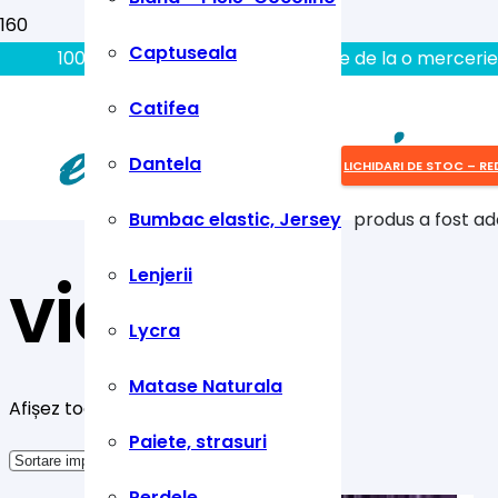
Captuseala
100% aici gasiti tot ce aveti nevoie de la o mercerie
Catifea
Dantela
LICHIDARI DE STOC – RE
Bumbac elastic, Jersey
produs
a fost ad
violet
Lenjerii
Lycra
Matase Naturala
Afișez toate cele 5 rezultate
Paiete, strasuri
Perdele