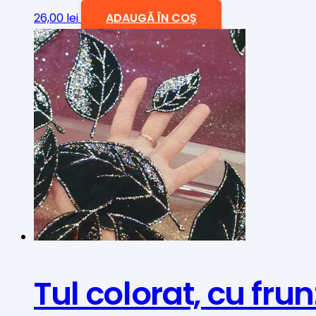
26,00
lei
ADAUGĂ ÎN COȘ
Tul colorat, cu frun