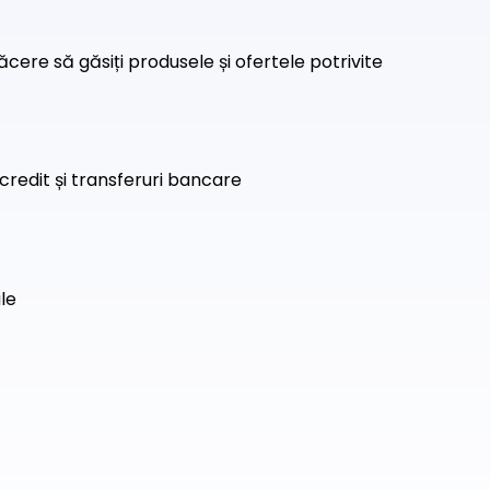
ăcere să găsiți produsele și ofertele potrivite
credit și transferuri bancare
ale