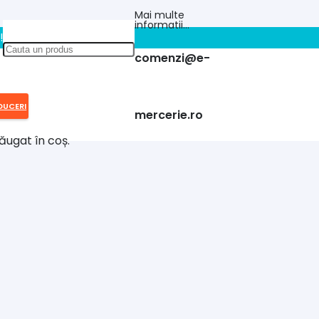
Mai multe
informatii…
!!
comenzi@e-
DUCERI
mercerie.ro
ăugat în coș.