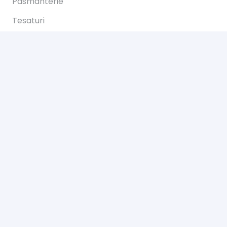
Pasmanterie
Tesaturi
Accesorii
Informații
Întrebări
Livrare
Returns
Payments
Magazinul nostru
Despre noi
Contact
Politica de „Cookies”