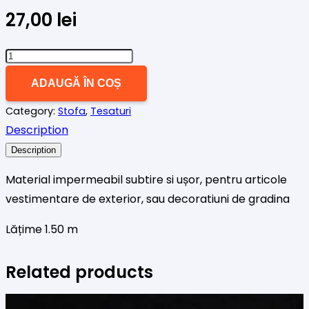
27,00
lei
Cantitate
Material
ADAUGĂ ÎN COȘ
impermeabil
Category:
Stofa
,
Tesaturi
roz
Description
pal
Description
Material impermeabil subtire si ușor, pentru articole
vestimentare de exterior, sau decoratiuni de gradina
Lățime 1.50 m
Related products