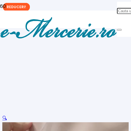
REDUCERI!
REDUCERI!
REDUCERI!
🔍