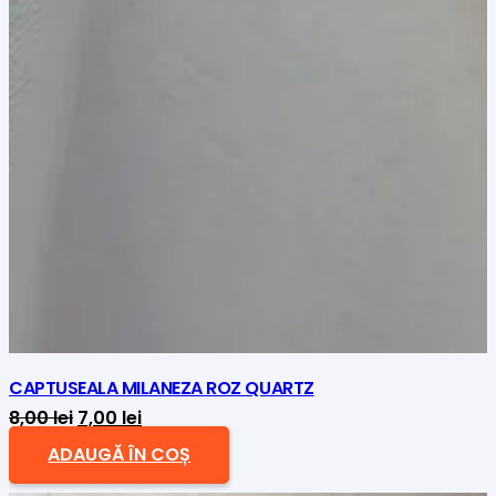
CAPTUSEALA MILANEZA ROZ QUARTZ
Prețul
Prețul
8,00
lei
7,00
lei
inițial
curent
ADAUGĂ ÎN COȘ
a
este: