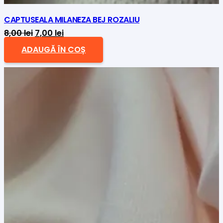
CAPTUSEALA MILANEZA BEJ ROZALIU
Prețul
Prețul
8,00
lei
7,00
lei
inițial
curent
ADAUGĂ ÎN COȘ
a
este:
fost:
7,00 lei.
8,00 lei.