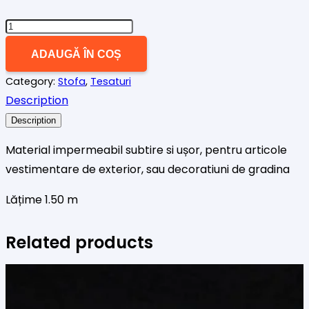
Cantitate
Material
ADAUGĂ ÎN COȘ
impermeabil
Category:
Stofa
,
Tesaturi
neon
Description
Description
Material impermeabil subtire si ușor, pentru articole
vestimentare de exterior, sau decoratiuni de gradina
Lățime 1.50 m
Related products