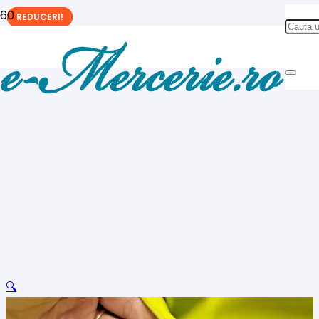
REDUCERI!
REDUCERI!
REDUCERI!
🔍