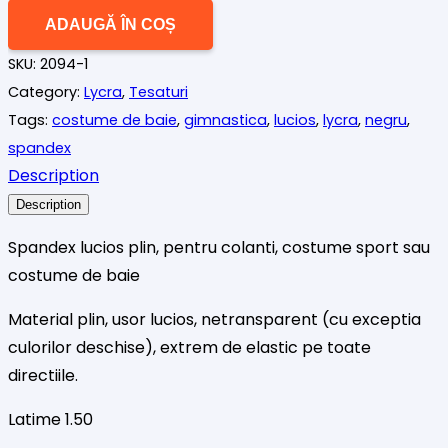
Spandex
ADAUGĂ ÎN COȘ
lucios,
SKU:
2094-1
negru
Category:
Lycra
,
Tesaturi
.
Tags:
costume de baie
,
gimnastica
,
lucios
,
lycra
,
negru
,
spandex
Description
Description
Spandex lucios plin, pentru colanti, costume sport sau
costume de baie
Material plin, usor lucios, netransparent (cu exceptia
culorilor deschise), extrem de elastic pe toate
directiile.
Latime 1.50