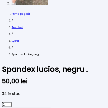
Prima pagină
/
Tesaturi
/
Lycra
/
Spandex lucios, negru .
Spandex lucios, negru .
50,00
lei
34 în stoc
Cantitate