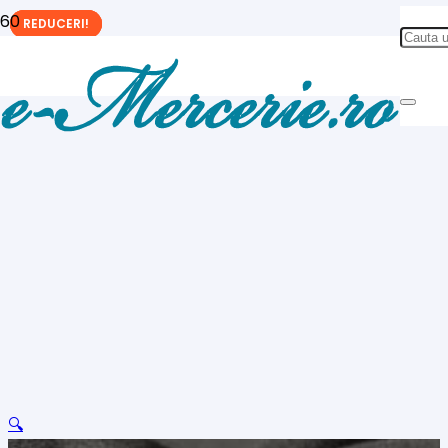
REDUCERI!
REDUCERI!
REDUCERI!
🔍