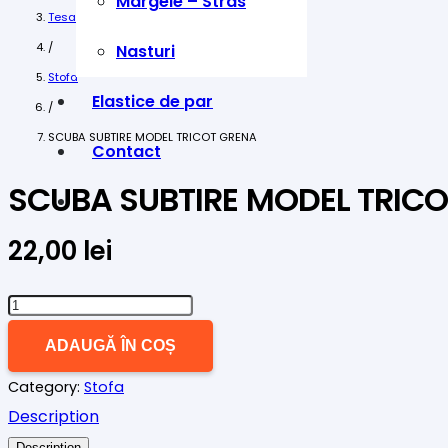
Margele – Stras
Tesaturi
/
Nasturi
Stofa
Elastice de par
/
SCUBA SUBTIRE MODEL TRICOT GRENA
Contact
SCUBA SUBTIRE MODEL TRIC
22,00
lei
Cantitate
SCUBA
ADAUGĂ ÎN COȘ
SUBTIRE
Category:
Stofa
MODEL
Description
TRICOT
Description