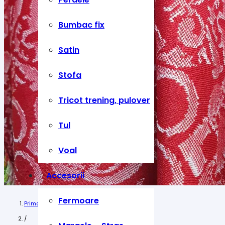
Bumbac fix
Satin
Stofa
Tricot trening, pulover
Tul
Voal
Accesorii
Fermoare
Prima pagină
/