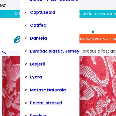
Captuseala
100% aici gasiti tot ce aveti nevoie de la o mercerie
Catifea
Dantela
LICHIDARI DE STOC – RE
Bumbac elastic, Jersey
produs
a fost ad
🔍
Lenjerii
Lycra
Matase Naturala
Paiete, strasuri
Perdele