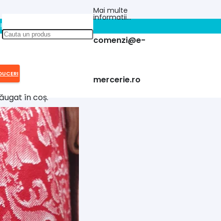
Mai multe
informatii…
!!
comenzi@e-
DUCERI
mercerie.ro
ăugat în coș.