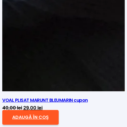
VOAL PLISAT MARUNT BLEUMARIN cupon
Prețul
Prețul
40,00
lei
29,00
lei
inițial
curent
ADAUGĂ ÎN COȘ
a
este: