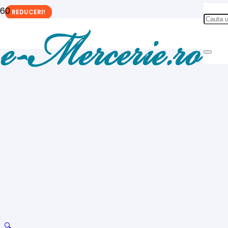
REDUCERI!
REDUCERI!
REDUCERI!
🔍