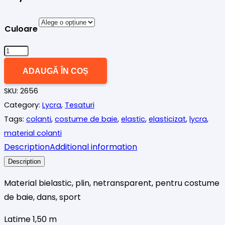
Culoare
Cantitate
Lycra
ADAUGĂ ÎN COȘ
plin
SKU:
2656
pentru
Category:
Lycra
,
Tesaturi
costume
Tags:
colanti
,
costume de baie
,
elastic
,
elasticizat
,
lycra
,
de
material colanti
baie
Description
Additional information
-
diverse
Description
culori
Material bielastic, plin, netransparent, pentru costume
de baie, dans, sport
Latime 1,50 m