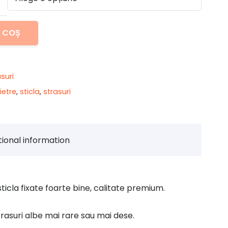
până
la
N COȘ
175,00 lei
asuri
ietre
,
sticla
,
strasuri
tional information
 sticla fixate foarte bine, calitate premium.
trasuri albe mai rare sau mai dese.