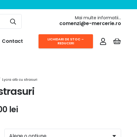
Mai multe informatii…
comenzi@e-mercerie.ro
LICHIDARI DE STOC –
Contact
REDUCERI
/
Lycra alb cu strasuri
strasuri
Interval
,00
lei
de
prețuri:
145,00 lei