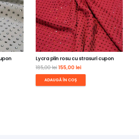
cupon
Lycra plin rosu cu strasuri cupon
Prețul
Prețul
185,00
lei
155,00
lei
inițial
curent
ADAUGĂ ÎN COȘ
a
este:
ei.
fost:
155,00 lei.
185,00 lei.