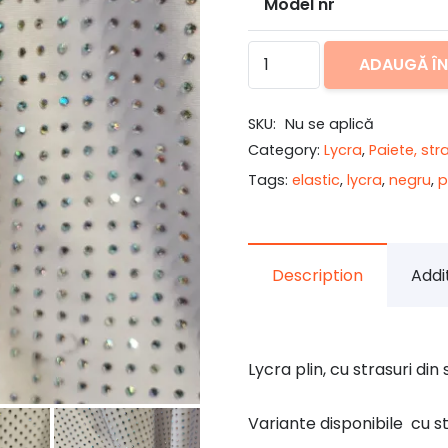
Model nr
Cantitate
ADAUGĂ Î
Lycra
alb
SKU:
Nu se aplică
cu
Category:
Lycra
,
Paiete, str
strasuri
Tags:
elastic
,
lycra
,
negru
,
p
Description
Addi
Lycra plin, cu strasuri din
Variante disponibile cu s