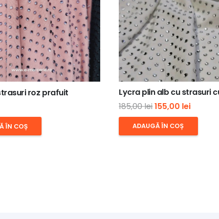
Lycra plin alb cu strasuri 
trasuri roz prafuit
Prețul
Prețul
185,00
lei
155,00
lei
inițial
curent
ADAUGĂ ÎN COȘ
Ă ÎN COȘ
a
este:
fost:
155,00 l
185,00 lei.