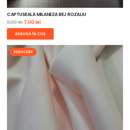
CAPTUSEALA MILANEZA BEJ ROZALIU
Prețul
Prețul
8,00
lei
7,00
lei
inițial
curent
ADAUGĂ ÎN COȘ
a
este:
fost:
7,00 lei.
REDUCERI!
8,00 lei.