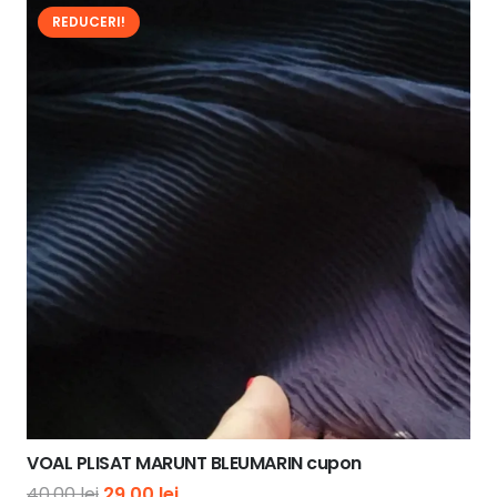
REDUCERI!
VOAL PLISAT MARUNT BLEUMARIN cupon
Prețul
Prețul
40,00
lei
29,00
lei