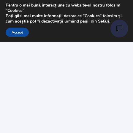
Art & Hobby
Pentru o mai bună interacțiune cu website-ul nostru folosim
"Cookies"
Poți găsi mai multe informații despre ce "Cookies" folosim și
Ata de cusut
cum aceștia pot fi dezactivații urmând pașii din
Setări
.
Pasmanterie
Accept
Tesaturi
Accesorii
Informații
Întrebări
Livrare
Returns
Payments
Magazinul nostru