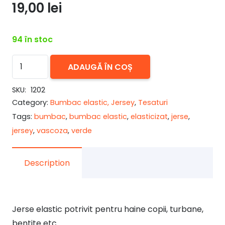
19,00
lei
94 în stoc
Cantitate
ADAUGĂ ÎN COȘ
Jerse
(bumbac
SKU:
1202
Category:
Bumbac elastic, Jersey
,
Tesaturi
elastic)
Tags:
bumbac
,
bumbac elastic
,
elasticizat
,
jerse
,
verde
jersey
,
vascoza
,
verde
crud
Description
Jerse elastic potrivit pentru haine copii, turbane,
bentite etc