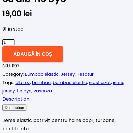
19,00
lei
91 în stoc
Cantitate
Jerse
ADAUGĂ ÎN COȘ
(bumbac
SKU:
1197
elastic)
Category:
Bumbac elastic, Jersey
,
Tesaturi
roz
Tags:
alb roz
,
bumbac
,
bumbac elastic
,
elasticizat
,
jerse
,
cu
jersey
,
tie dye
,
vascoza
alb
Description
Tie
Dye
Description
Jerse elastic potrivit pentru haine copii, turbane,
bentite etc