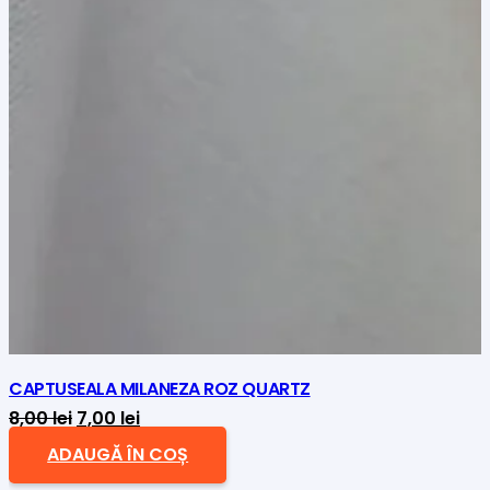
CAPTUSEALA MILANEZA ROZ QUARTZ
Prețul
Prețul
8,00
lei
7,00
lei
inițial
curent
ADAUGĂ ÎN COȘ
a
este: