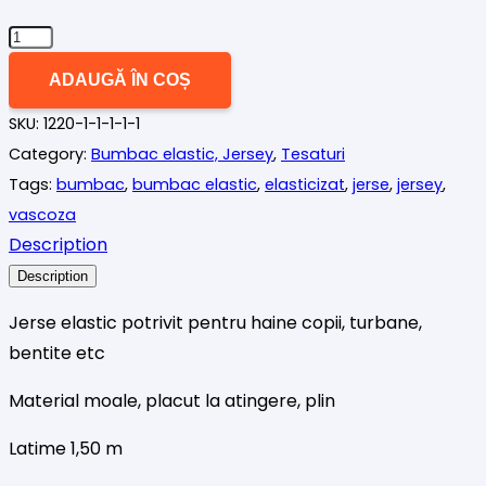
Cantitate
Jerse
ADAUGĂ ÎN COȘ
(bumbac
SKU:
1220-1-1-1-1-1
elastic)
Category:
Bumbac elastic, Jersey
,
Tesaturi
pulover
Tags:
bumbac
,
bumbac elastic
,
elasticizat
,
jerse
,
jersey
,
subtire
vascoza
dungi
Description
Description
Jerse elastic potrivit pentru haine copii, turbane,
bentite etc
Material moale, placut la atingere, plin
Latime 1,50 m