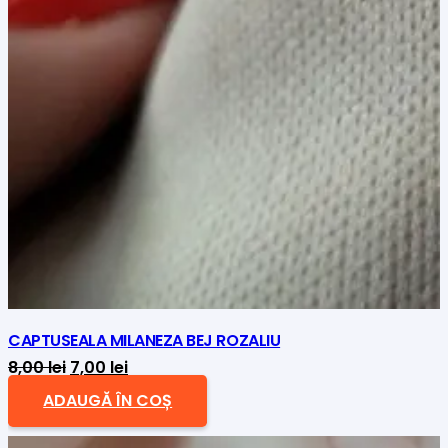
CAPTUSEALA MILANEZA BEJ ROZALIU
Prețul
Prețul
8,00
lei
7,00
lei
inițial
curent
ADAUGĂ ÎN COȘ
a
este: