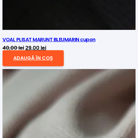
VOAL PLISAT MARUNT BLEUMARIN cupon
Prețul
Prețul
40,00
lei
29,00
lei
inițial
curent
ADAUGĂ ÎN COȘ
a
este:
fost:
29,00 lei.
40,00 lei.