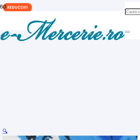
REDUCERI!
REDUCERI!
REDUCERI!
🔍