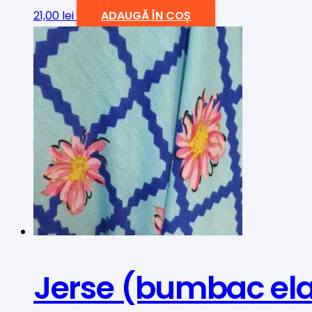
21,00
lei
ADAUGĂ ÎN COȘ
Jerse (bumbac ela