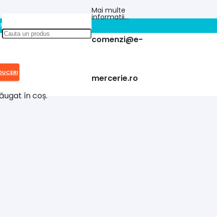
Mai multe
informatii…
!!
comenzi@e-
DUCERI
mercerie.ro
ăugat în coș.