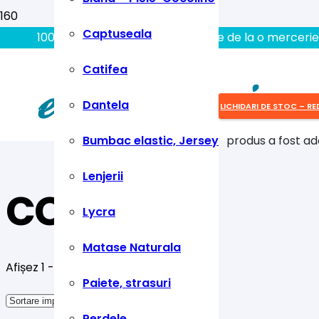
Captuseala
100% aici gasiti tot ce aveti nevoie de la o mercerie
Catifea
Dantela
LICHIDARI DE STOC – RE
Bumbac elastic, Jersey
produs
a fost ad
Lenjerii
copii
Lycra
Matase Naturala
Afișez 1 - 10 din 11 rezultate
Paiete, strasuri
Perdele