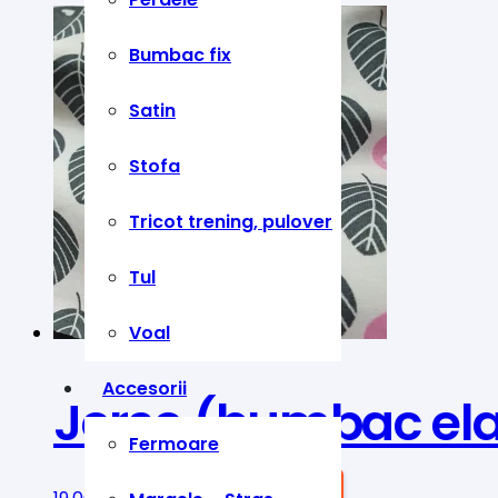
Bumbac fix
Satin
Stofa
Tricot trening, pulover
Tul
Voal
Accesorii
Jerse (bumbac elas
Fermoare