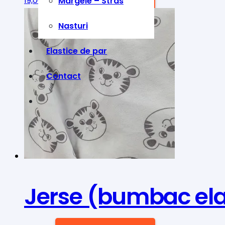
19,00
lei
ADAUGĂ ÎN COȘ
Margele – Stras
Nasturi
Elastice de par
Contact
Jerse (bumbac elast