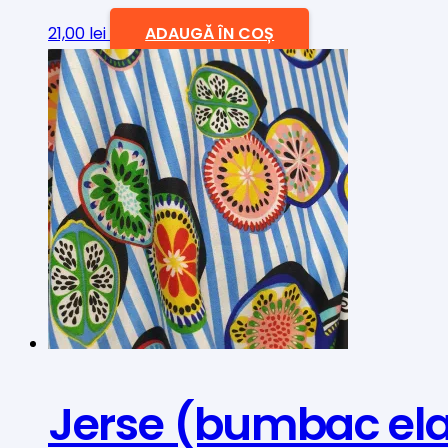
21,00
lei
ADAUGĂ ÎN COȘ
Jerse (bumbac elas