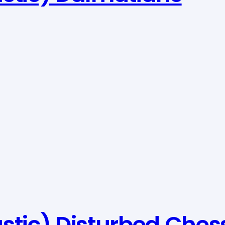
stic) Disturbed Ches