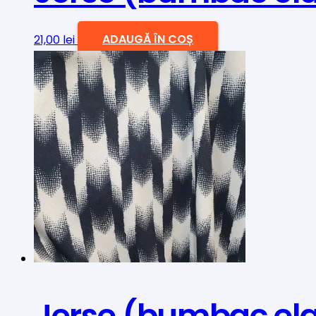
21,00
lei
ADAUGĂ ÎN COȘ
Jerse (bumbac ela