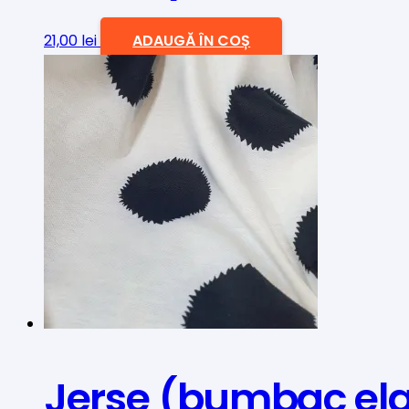
21,00
lei
ADAUGĂ ÎN COȘ
Jerse (bumbac ela