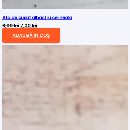
Ata de cusut albastru cerneala
Prețul
Prețul
8,00
lei
7,00
lei
inițial
curent
ADAUGĂ ÎN COȘ
a
este:
fost:
7,00 lei.
8,00 lei.