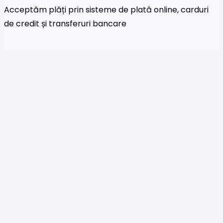
Acceptăm plăți prin sisteme de plată online, carduri
de credit și transferuri bancare
Newsletter
Fi primul care a afla despre noile colecții și oferte
speciale
Te rog să introduci o adresă de email validă.
SUBSCRIBE