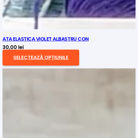
ATA ELASTICA VIOLET ALBASTRU CON
30,00
lei
SELECTEAZĂ OPȚIUNILE
Acest
produs
are
mai
multe
variații.
Opțiunile
pot
fi
alese