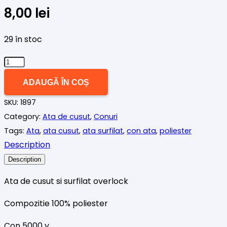
8,00
lei
29 în stoc
Cantitate
Con
ADAUGĂ ÎN COȘ
ata
SKU:
1897
khaki
Category:
Ata de cusut
,
Conuri
deschis
Tags:
Ata
,
ata cusut
,
ata surfilat
,
con ata
,
poliester
Description
Description
Ata de cusut si surfilat overlock
Compozitie 100% poliester
Con 5000 y