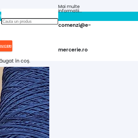
Mai multe
informatii…
!!
comenzi@e-
DUCERI
mercerie.ro
ăugat în coș.