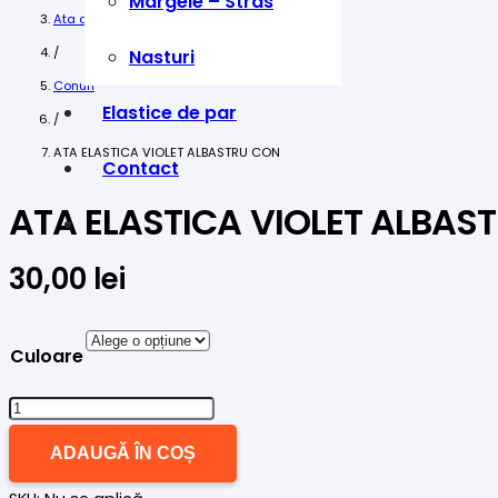
Margele – Stras
Ata de cusut
/
Nasturi
Conuri
Elastice de par
/
ATA ELASTICA VIOLET ALBASTRU CON
Contact
ATA ELASTICA VIOLET ALBAS
30,00
lei
Culoare
Cantitate
ATA
ADAUGĂ ÎN COȘ
ELASTICA