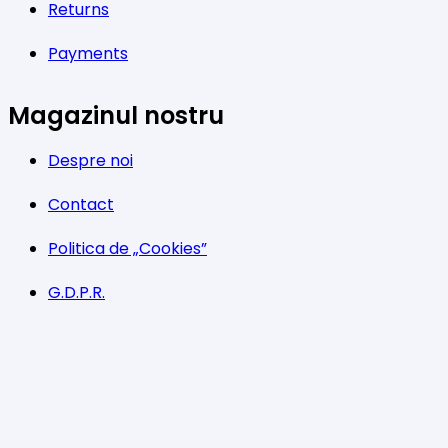
Returns
Payments
Magazinul nostru
Despre noi
Contact
Politica de „Cookies”
G.D.P.R.
Termeni și condiții
Program
Luni-Vineri: 11:00 – 21:00