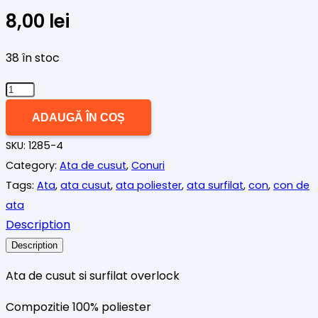
8,00
lei
38 în stoc
Cantitate
Ata
ADAUGĂ ÎN COȘ
de
SKU:
1285-4
cusut
Category:
Ata de cusut
,
Conuri
surfilat
Tags:
Ata
,
ata cusut
,
ata poliester
,
ata surfilat
,
con
,
con de
somon
ata
roze
Description
Description
Ata de cusut si surfilat overlock
Compozitie 100% poliester