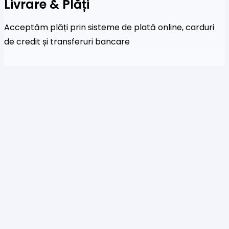
Livrare & Plăți
Acceptăm plăți prin sisteme de plată online, carduri
de credit și transferuri bancare
Newsletter
Fi primul care a afla despre noile colecții și oferte
speciale
Te rog să introduci o adresă de email validă.
SUBSCRIBE