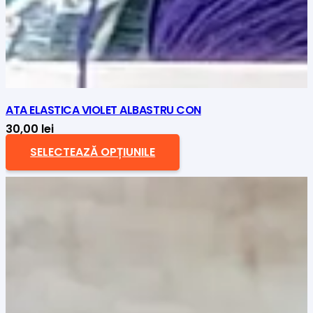
ATA ELASTICA VIOLET ALBASTRU CON
30,00
lei
SELECTEAZĂ OPȚIUNILE
Acest
produs
are
mai
multe
variații.
Opțiunile
pot
fi