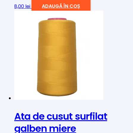
8,00
lei
ADAUGĂ ÎN COȘ
Ata de cusut surfilat
galben miere