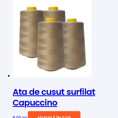
Ata de cusut surfilat
Capuccino
8,00
lei
ADAUGĂ ÎN COȘ