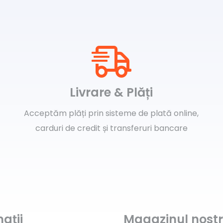
Livrare & Plăți
Acceptăm plăți prin sisteme de plată online,
carduri de credit și transferuri bancare
ații
Magazinul nost