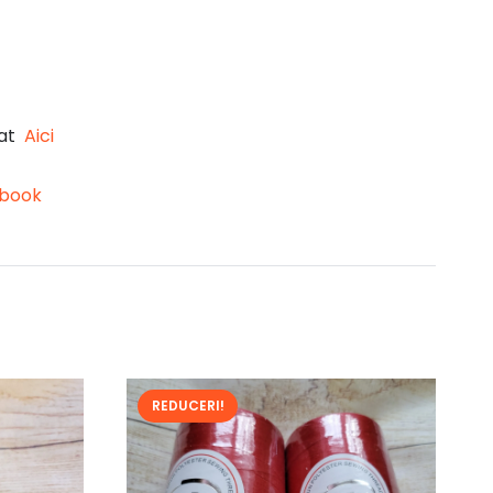
lat
Aici
book
REDUCERI!