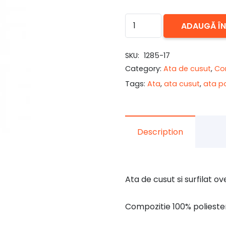
Cantitate
ADAUGĂ Î
Ata
de
SKU:
1285-17
cusut
Category:
Ata de cusut
,
Co
surfilat
Tags:
Ata
,
ata cusut
,
ata po
Baby
Blue
Description
Ata de cusut si surfilat o
Compozitie 100% polieste