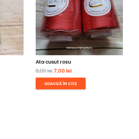
Ata cusut rosu
Prețul
Prețul
8,00
lei
7,00
lei
inițial
curent
ADAUGĂ ÎN COȘ
a
este:
fost:
7,00 lei.
8,00 lei.