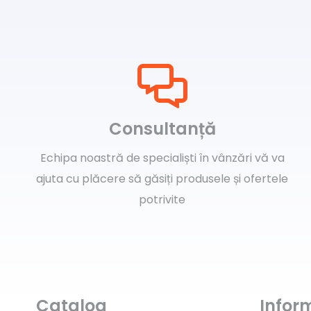
pot
fi
alese
în
pagina
produsului.
Consultanță
Echipa noastră de specialiști în vânzări vă va
ajuta cu plăcere să găsiți produsele și ofertele
potrivite
Catalog
Inform