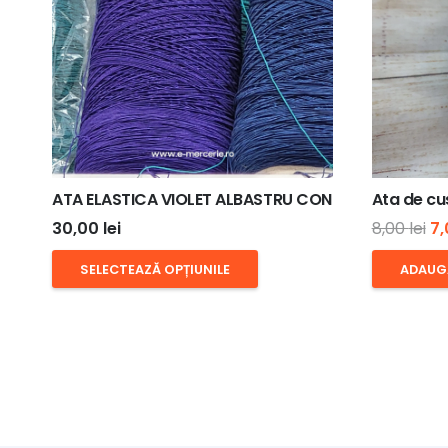
ATA ELASTICA VIOLET ALBASTRU CON
Ata de cu
Pr
30,00
lei
8,00
lei
7
ini
Acest
SELECTEAZĂ OPȚIUNILE
ADAUG
a
produs
fo
are
8,
mai
multe
variații.
Opțiunile