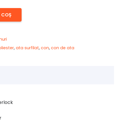
N COȘ
nuri
liester
,
ata surfilat
,
con
,
con de ata
verlock
r