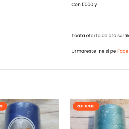
Con 5000 y
Toata oferta de ata surfi
Urmareste-ne si pe
Face
I!
REDUCERI!