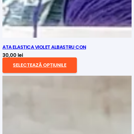
ATA ELASTICA VIOLET ALBASTRU CON
30,00
lei
SELECTEAZĂ OPȚIUNILE
Acest
produs
are
mai
multe
variații.
Opțiunile
pot
fi