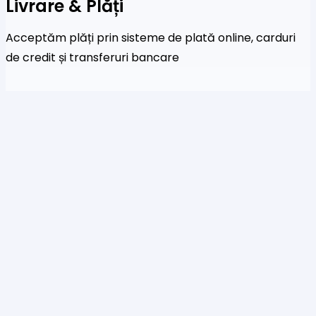
Livrare & Plăți
Acceptăm plăți prin sisteme de plată online, carduri
de credit și transferuri bancare
Newsletter
Fi primul care a afla despre noile colecții și oferte
speciale
Te rog să introduci o adresă de email validă.
SUBSCRIBE