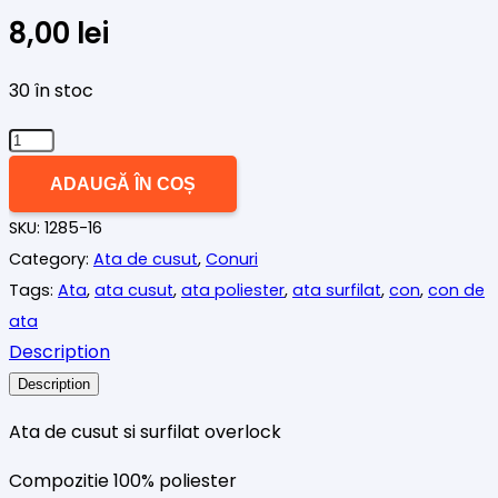
8,00
lei
30 în stoc
Cantitate
Ata
ADAUGĂ ÎN COȘ
de
SKU:
1285-16
cusut
Category:
Ata de cusut
,
Conuri
surfilat
Tags:
Ata
,
ata cusut
,
ata poliester
,
ata surfilat
,
con
,
con de
intense
ata
turquoise
Description
Description
Ata de cusut si surfilat overlock
Compozitie 100% poliester