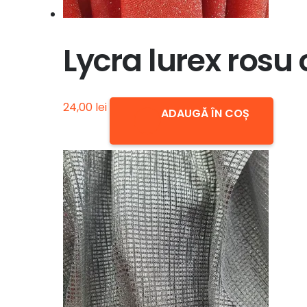
Lycra lurex rosu c
24,00
lei
ADAUGĂ ÎN COȘ