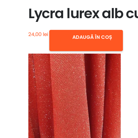
Lycra lurex alb cu
24,00
lei
ADAUGĂ ÎN COȘ