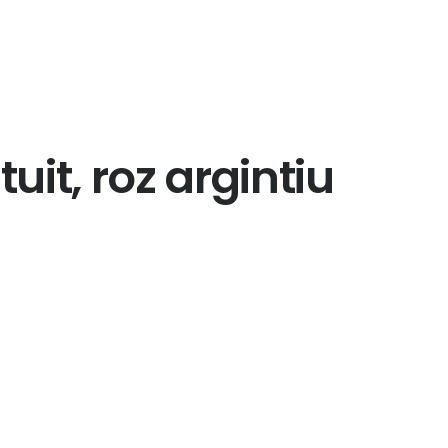
alese
în
pagina
produsului.
tuit, roz argintiu