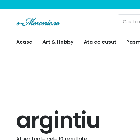
Acasa
Art & Hobby
Ata de cusut
Pasm
argintiu
Afișez toate cele 10 rezultate