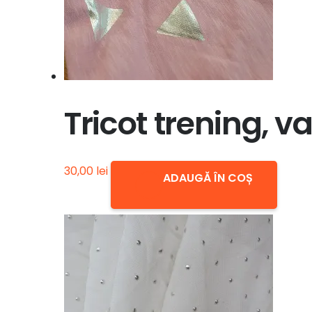
Tricot trening, va
30,00
lei
ADAUGĂ ÎN COȘ