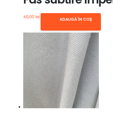
40,00
lei
ADAUGĂ ÎN COȘ