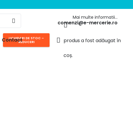
Mai multe informatii…
comenzi@e-mercerie.ro
LICHIDARI DE STOC –
Contact
produs
a fost adăugat în
REDUCERI
coș.