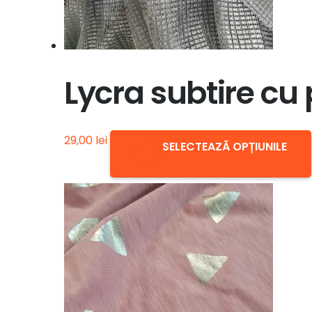
Lycra subtire cu 
29,00
lei
SELECTEAZĂ OPȚIUNILE