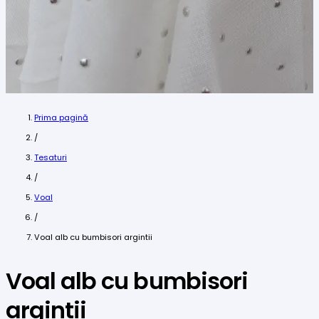
Prima pagină
/
Tesaturi
/
Voal
/
Voal alb cu bumbisori argintii
Voal alb cu bumbisori
argintii