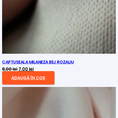
CAPTUSEALA MILANEZA BEJ ROZALIU
Prețul
Prețul
8,00
lei
7,00
lei
inițial
curent
ADAUGĂ ÎN COȘ
a
este:
fost:
7,00 lei.
8,00 lei.