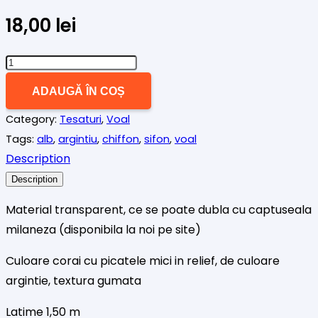
18,00
lei
Cantitate
VOAL
ADAUGĂ ÎN COȘ
CORAI
Category:
Tesaturi
,
Voal
CU
Tags:
alb
,
argintiu
,
chiffon
,
sifon
,
voal
BUMBISORI
Description
ARGINTII
Description
Material transparent, ce se poate dubla cu captuseala
milaneza (disponibila la noi pe site)
Culoare corai cu picatele mici in relief, de culoare
argintie, textura gumata
Latime 1,50 m