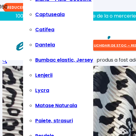
REDUCERI!
REDUCERI!
REDUCERI!
Captuseala
100% aici gasiti tot ce aveti nevoie de la o mercerie
Catifea
Dantela
LICHIDARI DE STOC – RE
Bumbac elastic, Jersey
produs
a fost ad
🔍
Lenjerii
Lycra
Matase Naturala
Paiete, strasuri
Perdele