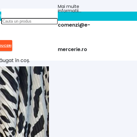
Mai multe
informatii…
!!
comenzi@e-
DUCERI
mercerie.ro
ăugat în coș.