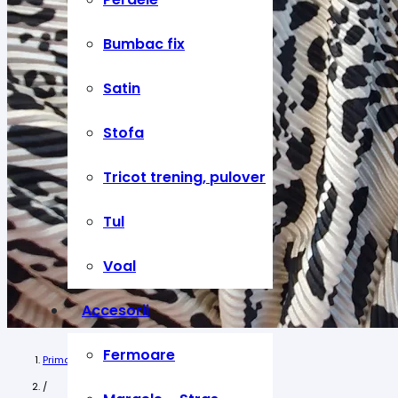
Bumbac fix
Satin
Stofa
Tricot trening, pulover
Tul
Voal
Accesorii
Fermoare
Prima pagină
/