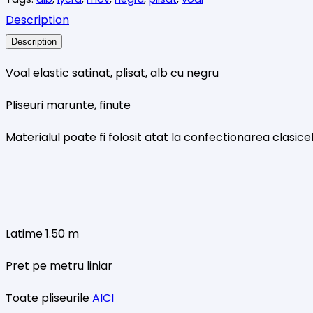
alb
Description
negru
Description
Voal elastic satinat, plisat, alb cu negru
Pliseuri marunte, finute
Materialul poate fi folosit atat la confectionarea clasicel
Latime 1.50 m
Pret pe metru liniar
Toate pliseurile
AICI