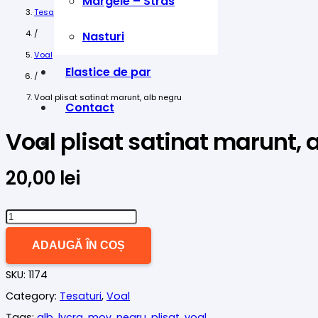
Margele – Stras
Tesaturi
/
Nasturi
Voal
Elastice de par
/
Voal plisat satinat marunt, alb negru
Contact
Voal plisat satinat marunt, 
20,00
lei
Cantitate
Voal
ADAUGĂ ÎN COȘ
plisat
SKU:
1174
satinat
Category:
Tesaturi
,
Voal
marunt,
Tags:
alb
,
lycra
,
mov
,
negru
,
plisat
,
voal