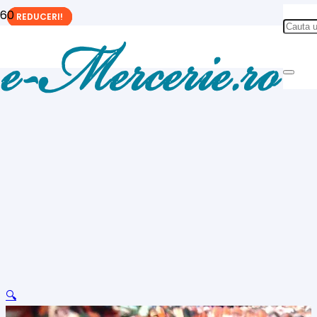
REDUCERI!
REDUCERI!
REDUCERI!
🔍