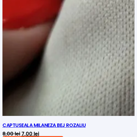
CAPTUSEALA MILANEZA BEJ ROZALIU
Prețul
Prețul
8,00
lei
7,00
lei