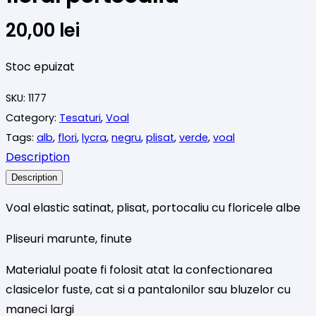
20,00
lei
Stoc epuizat
SKU:
1177
Category:
Tesaturi
,
Voal
Tags:
alb
,
flori
,
lycra
,
negru
,
plisat
,
verde
,
voal
Description
Description
Voal elastic satinat, plisat, portocaliu cu floricele albe
Pliseuri marunte, finute
Materialul poate fi folosit atat la confectionarea
clasicelor fuste, cat si a pantalonilor sau bluzelor cu
maneci largi