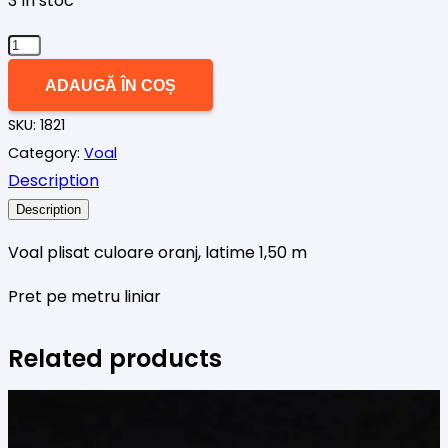
3 în stoc
Cantitate
Voal
ADAUGĂ ÎN COȘ
plisat
SKU:
1821
oranj
Category:
Voal
Description
Description
Voal plisat culoare oranj, latime 1,50 m
Pret pe metru liniar
Related products