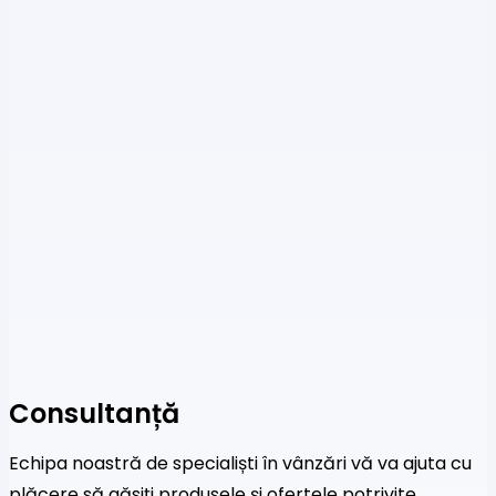
Consultanță
Echipa noastră de specialiști în vânzări vă va ajuta cu
plăcere să găsiți produsele și ofertele potrivite