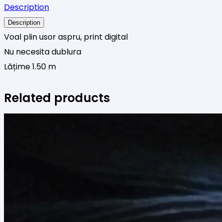
Description
digital
Description
2
Voal plin usor aspru, print digital
Nu necesita dublura
Lățime 1.50 m
Related products