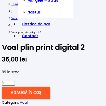
Margele – Stras
Tesaturi
/
Nasturi
Voal
Elastice de par
/
Voal plin print digital 2
Contact
Voal plin print digital 2
35,00
lei
99 în stoc
Cantitate
Voal
ADAUGĂ ÎN COȘ
plin
Category:
Voal
print