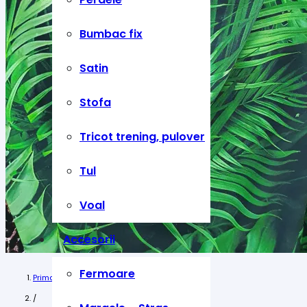
Bumbac fix
Satin
Stofa
Tricot trening, pulover
Tul
Voal
Accesorii
Fermoare
Prima pagină
/