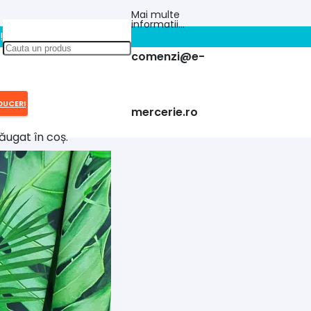
Mai multe
informatii…
!!
comenzi@e-
DUCERI
mercerie.ro
ăugat în coș.