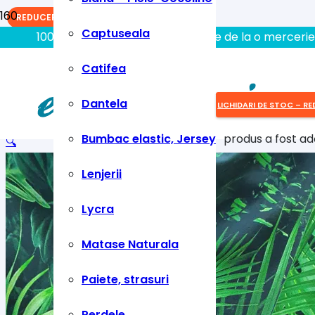
REDUCERI!
Captuseala
100% aici gasiti tot ce aveti nevoie de la o mercerie
Catifea
Dantela
LICHIDARI DE STOC – RE
Bumbac elastic, Jersey
produs
a fost ad
🔍
Lenjerii
Lycra
Matase Naturala
Paiete, strasuri
Perdele