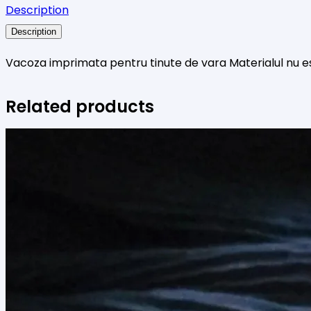
Description
rosu
Description
cu
auriu
Vacoza imprimata pentru tinute de vara Materialul nu e
Related products