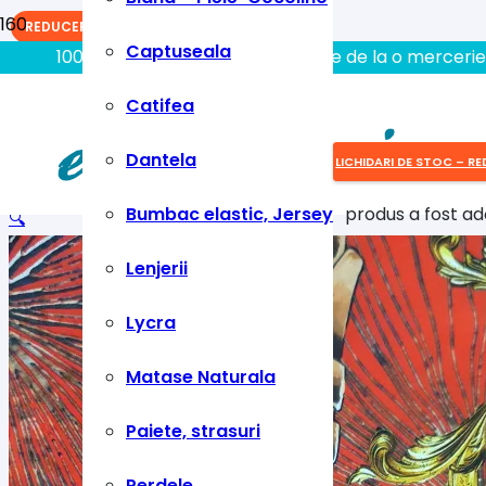
REDUCERI!
Captuseala
100% aici gasiti tot ce aveti nevoie de la o mercerie
Catifea
Dantela
LICHIDARI DE STOC – RE
Bumbac elastic, Jersey
produs
a fost ad
🔍
Lenjerii
Lycra
Matase Naturala
Paiete, strasuri
Perdele