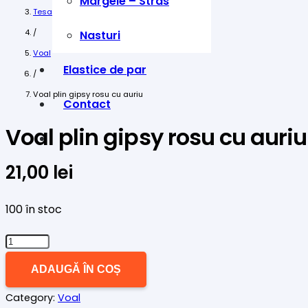
Margele – Stras
Tesaturi
/
Nasturi
Voal
Elastice de par
/
Voal plin gipsy rosu cu auriu
Contact
Voal plin gipsy rosu cu auriu
21,00
lei
100 în stoc
Cantitate
Voal
ADAUGĂ ÎN COȘ
plin
Category:
Voal
gipsy