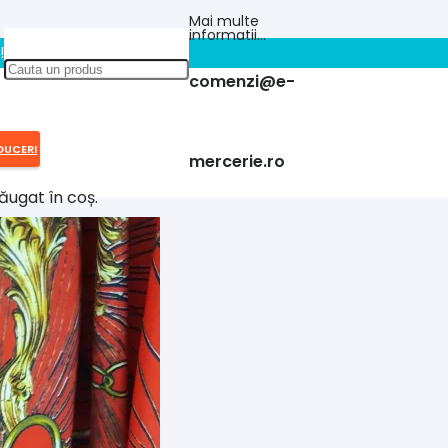
Mai multe
informatii…
!!
comenzi@e-
DUCERI
mercerie.ro
ăugat în coș.