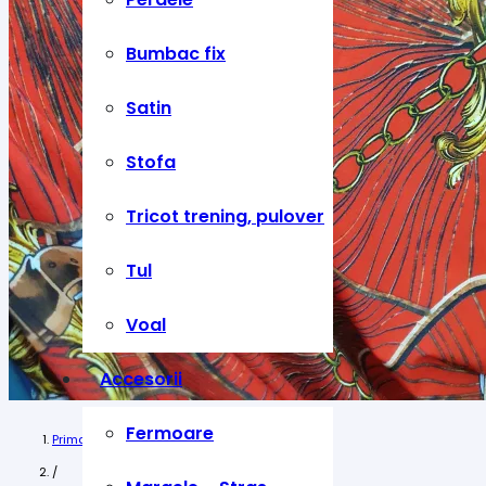
Bumbac fix
Satin
Stofa
Tricot trening, pulover
Tul
Voal
Accesorii
Fermoare
Prima pagină
/