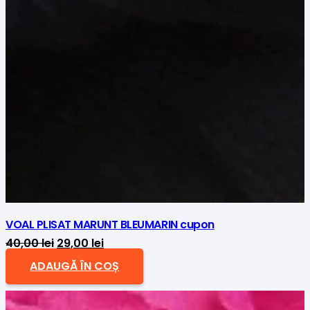
VOAL PLISAT MARUNT BLEUMARIN cupon
Prețul
Prețul
40,00
lei
29,00
lei
inițial
curent
ADAUGĂ ÎN COȘ
a
este:
fost:
29,00 lei.