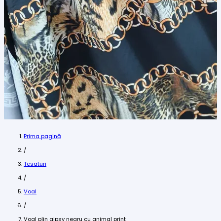
Prima pagină
/
Tesaturi
/
Voal
/
Voal plin gipsy negru cu animal print