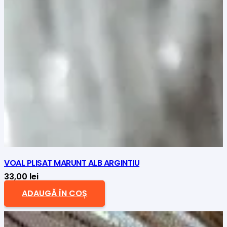
VOAL PLISAT MARUNT ALB ARGINTIU
33,00
lei
ADAUGĂ ÎN COȘ