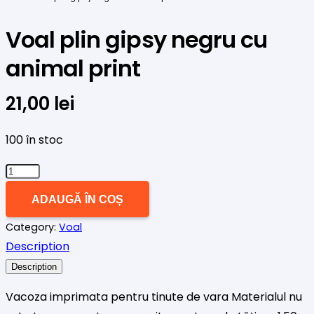
Voal plin gipsy negru cu
animal print
21,00
lei
100 în stoc
Cantitate
Voal
ADAUGĂ ÎN COȘ
plin
Category:
Voal
gipsy
Description
negru
cu
Description
animal
Vacoza imprimata pentru tinute de vara Materialul nu
print