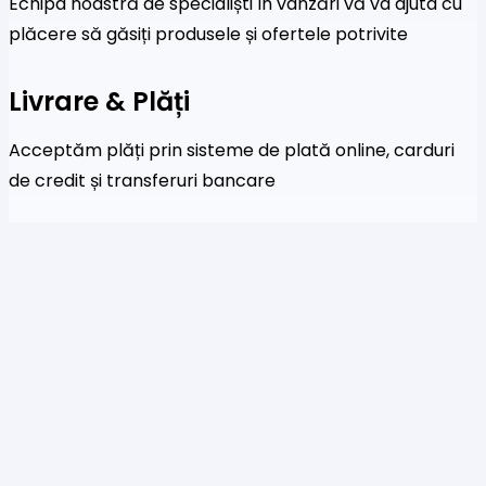
Echipa noastră de specialiști în vânzări vă va ajuta cu
plăcere să găsiți produsele și ofertele potrivite
Livrare & Plăți
Acceptăm plăți prin sisteme de plată online, carduri
de credit și transferuri bancare
Newsletter
Fi primul care a afla despre noile colecții și oferte
speciale
Te rog să introduci o adresă de email validă.
SUBSCRIBE