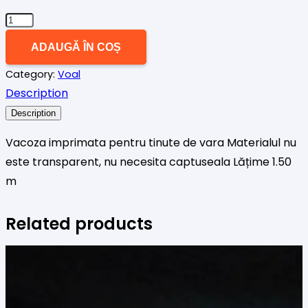
Cantitate
Voal
ADAUGĂ ÎN COȘ
plin
Category:
Voal
gipsy
Description
bordura
maci
Description
galben
Vacoza imprimata pentru tinute de vara Materialul nu
este transparent, nu necesita captuseala Lățime 1.50
m
Related products