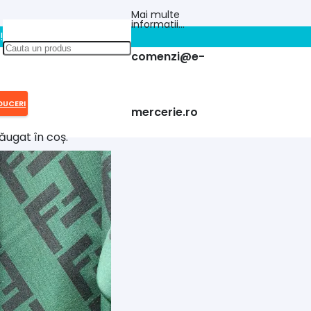
Mai multe
informatii…
!!
comenzi@e-
DUCERI
mercerie.ro
ăugat în coș.