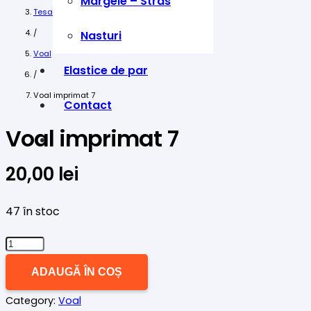
Margele – Stras
Tesaturi
/
Nasturi
Voal
Elastice de par
/
Voal imprimat 7
Contact
Voal imprimat 7
20,00
lei
47 în stoc
Cantitate
Voal
ADAUGĂ ÎN COȘ
imprimat
Category:
Voal
7