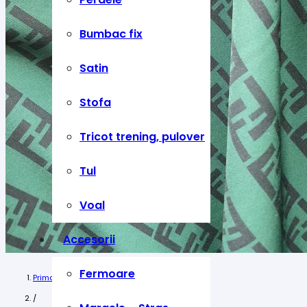
Bumbac fix
Satin
Stofa
Tricot trening, pulover
Tul
Voal
Accesorii
Fermoare
Prima pagină
/