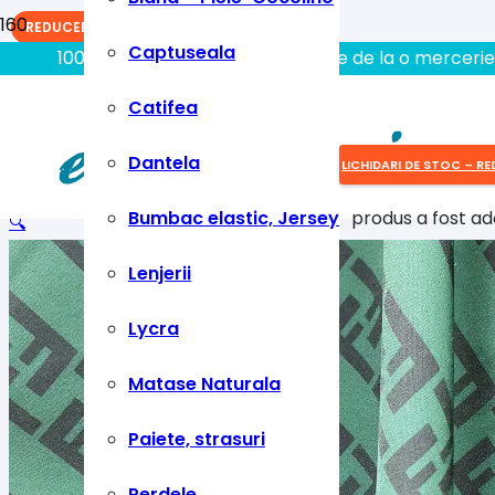
REDUCERI!
Captuseala
100% aici gasiti tot ce aveti nevoie de la o mercerie
Catifea
Dantela
LICHIDARI DE STOC – RE
Bumbac elastic, Jersey
produs
a fost ad
🔍
Lenjerii
Lycra
Matase Naturala
Paiete, strasuri
Perdele