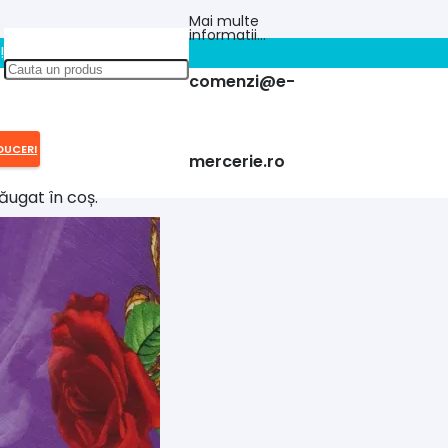
Mai multe
informatii…
!!
comenzi@e-
DUCERI
mercerie.ro
ăugat în coș.