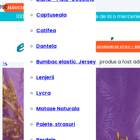
REDUCERI!
Captuseala
100% aici gasiti tot ce aveti nevoie de la o mercerie
Catifea
Dantela
LICHIDARI DE STOC – RE
Bumbac elastic, Jersey
produs
a fost ad
🔍
Lenjerii
Lycra
Matase Naturala
Paiete, strasuri
Perdele