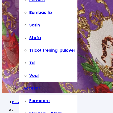
Bumbac fix
Satin
Stofa
Tricot trening, pulover
Tul
Voal
Accesorii
Fermoare
Prima pagină
/