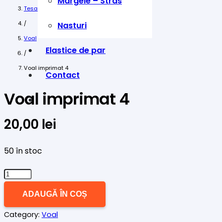
Margele – Stras
Tesaturi
/
Nasturi
Voal
Elastice de par
/
Voal imprimat 4
Contact
Voal imprimat 4
20,00
lei
50 în stoc
Cantitate
Voal
ADAUGĂ ÎN COȘ
imprimat
Category:
Voal
4