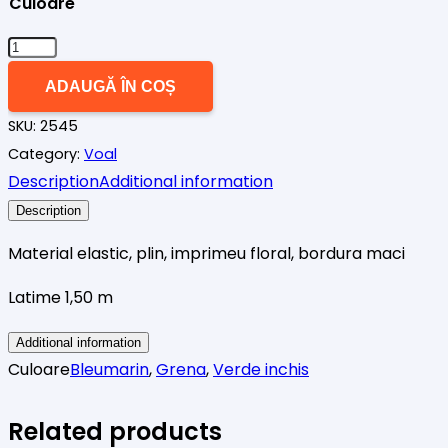
Culoare
Cantitate
VOAL
ADAUGĂ ÎN COȘ
CREP
SKU:
2545
GIPSY
Category:
Voal
BORDURA
Description
Additional information
MACI
Description
Material elastic, plin, imprimeu floral, bordura maci
Latime 1,50 m
Additional information
Culoare
Bleumarin
,
Grena
,
Verde inchis
Related products