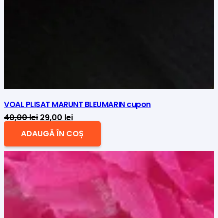
VOAL PLISAT MARUNT BLEUMARIN cupon
Prețul
Prețul
40,00
lei
29,00
lei
inițial
curent
ADAUGĂ ÎN COȘ
a
este:
fost:
29,00 lei.
40,00 lei.