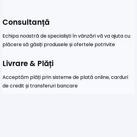
Consultanță
Echipa noastră de specialiști în vânzări vă va ajuta cu
plăcere să găsiți produsele și ofertele potrivite
Livrare & Plăți
Acceptăm plăți prin sisteme de plată online, carduri
de credit și transferuri bancare
Newsletter
Fi primul care a afla despre noile colecții și oferte
speciale