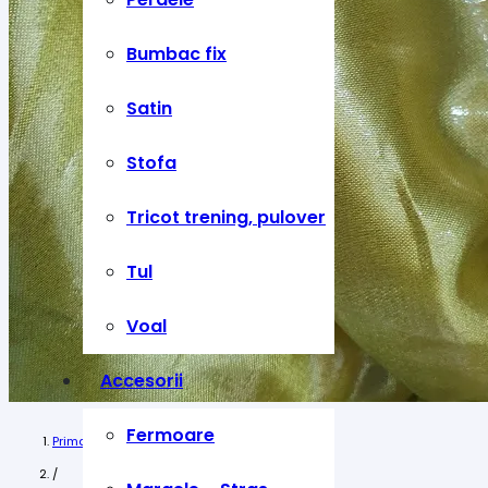
Bumbac fix
Satin
Stofa
Tricot trening, pulover
Tul
Voal
Accesorii
Fermoare
Prima pagină
/