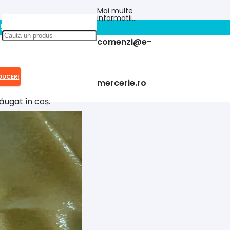
Mai multe
informatii…
!!
comenzi@e-
DUCERI
mercerie.ro
ăugat în coș.