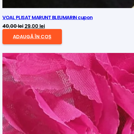
VOAL PLISAT MARUNT BLEUMARIN cupon
Prețul
Prețul
40,00
lei
29,00
lei
inițial
curent
ADAUGĂ ÎN COȘ
a
este:
fost:
29,00 lei.
40,00 lei.