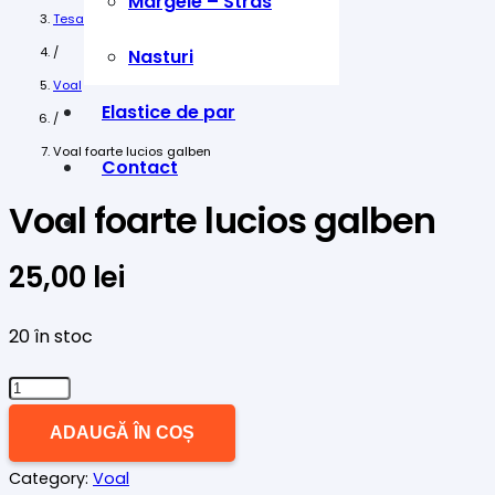
Margele – Stras
Tesaturi
/
Nasturi
Voal
Elastice de par
/
Voal foarte lucios galben
Contact
Voal foarte lucios galben
25,00
lei
20 în stoc
Cantitate
Voal
ADAUGĂ ÎN COȘ
foarte
Category:
Voal
lucios