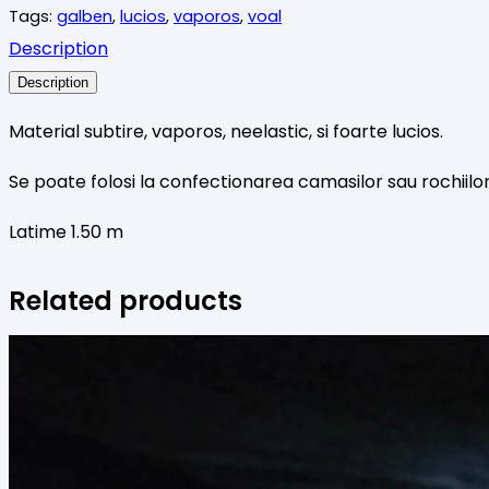
Tags:
galben
,
lucios
,
vaporos
,
voal
galben
Description
Description
Material subtire, vaporos, neelastic, si foarte lucios.
Se poate folosi la confectionarea camasilor sau rochiilo
Latime 1.50 m
Related products