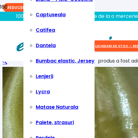
REDUCERI!
Captuseala
100% aici gasiti tot ce aveti nevoie de la o mercerie
Catifea
Dantela
LICHIDARI DE STOC – RE
Bumbac elastic, Jersey
produs
a fost ad
🔍
Lenjerii
Lycra
Matase Naturala
Paiete, strasuri
Perdele