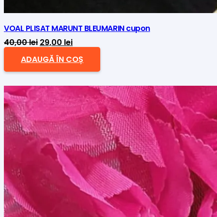
VOAL PLISAT MARUNT BLEUMARIN cupon
Prețul
Prețul
40,00
lei
29,00
lei
inițial
curent
ADAUGĂ ÎN COȘ
a
este:
fost:
29,00 lei.
40,00 lei.