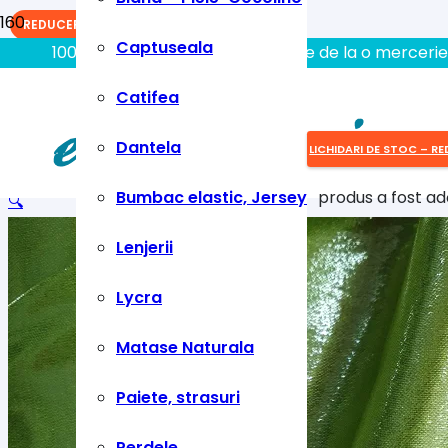
REDUCERI!
Captuseala
100% aici gasiti tot ce aveti nevoie de la o mercerie
Catifea
Dantela
LICHIDARI DE STOC – RE
Bumbac elastic, Jersey
produs
a fost ad
🔍
Lenjerii
Lycra
Matase Naturala
Paiete, strasuri
Perdele