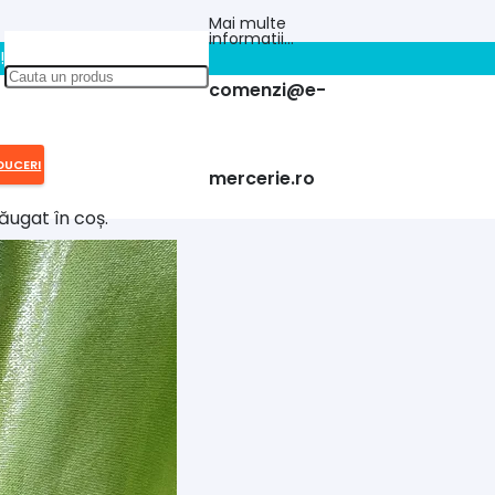
Mai multe
informatii…
!!
comenzi@e-
DUCERI
mercerie.ro
ăugat în coș.