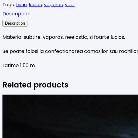
Tags:
fistic
,
lucios
,
vaporos
,
voal
fistic
Description
Description
Material subtire, vaporos, neelastic, si foarte lucios.
Se poate folosi la confectionarea camasilor sau rochiilo
Latime 1.50 m
Related products