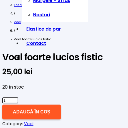
Margele – Stras
Tesaturi
/
Nasturi
Voal
Elastice de par
/
Voal foarte lucios fistic
Contact
Voal foarte lucios fistic
25,00
lei
20 în stoc
Cantitate
Voal
ADAUGĂ ÎN COȘ
foarte
Category:
Voal
lucios