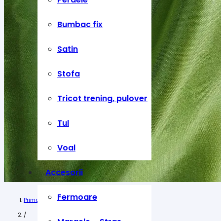
Bumbac fix
Satin
Stofa
Tricot trening, pulover
Tul
Voal
Accesorii
Fermoare
Prima pagină
/