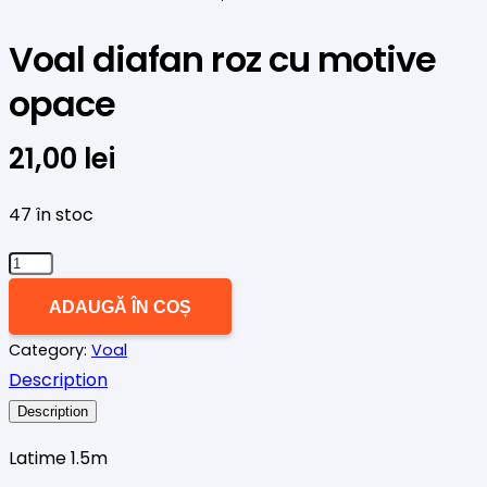
Voal diafan roz cu motive
opace
21,00
lei
47 în stoc
Cantitate
Voal
ADAUGĂ ÎN COȘ
diafan
Category:
Voal
roz
Description
cu
motive
Description
opace
Latime 1.5m