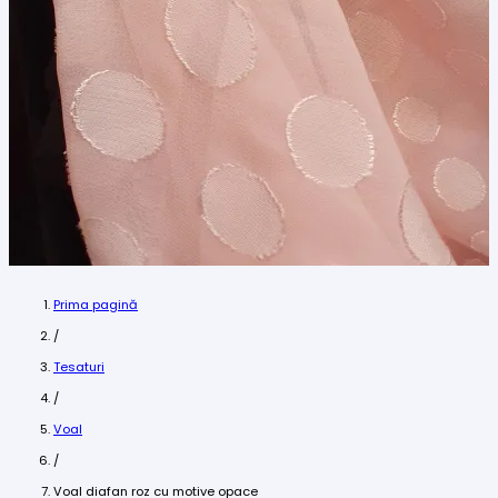
Prima pagină
/
Tesaturi
/
Voal
/
Voal diafan roz cu motive opace