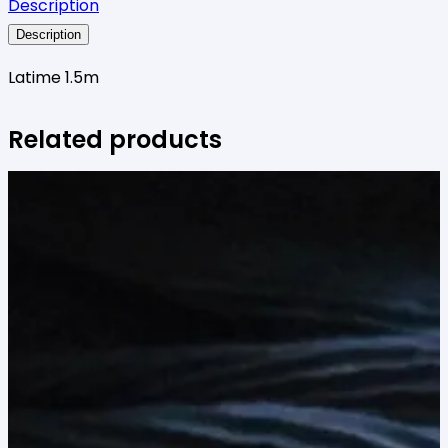
Description
cu
motive
Description
opace
Latime 1.5m
Related products