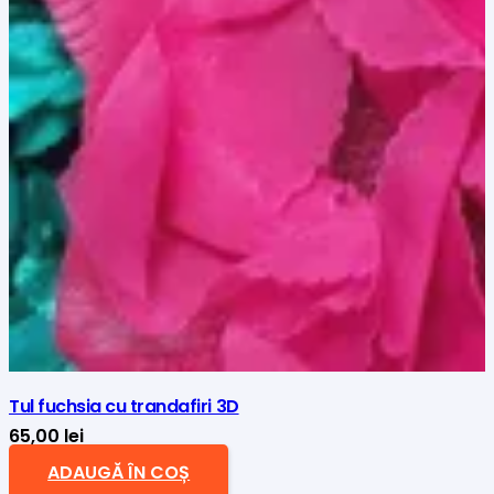
Tul fuchsia cu trandafiri 3D
65,00
lei
ADAUGĂ ÎN COȘ