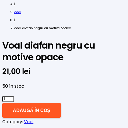
/
Voal
/
Voal diafan negru cu motive opace
Voal diafan negru cu
motive opace
21,00
lei
50 în stoc
Cantitate
Voal
ADAUGĂ ÎN COȘ
diafan
Category:
Voal
negru