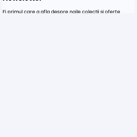
Fi primul care a afla despre noile colecții și oferte
speciale
Te rog să introduci o adresă de email validă.
SUBSCRIBE