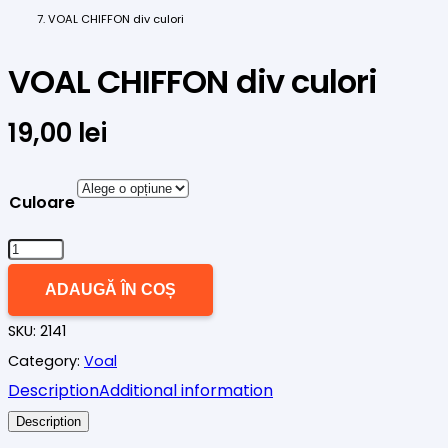
VOAL CHIFFON div culori
VOAL CHIFFON div culori
19,00
lei
Culoare
Cantitate
VOAL
ADAUGĂ ÎN COȘ
CHIFFON
SKU:
2141
div
Category:
Voal
culori
Description
Additional information
Description