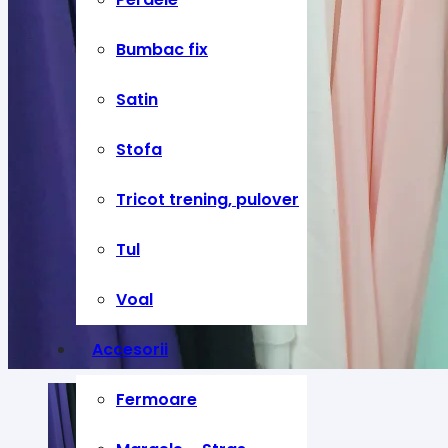
Bumbac fix
Satin
Stofa
Tricot trening, pulover
Tul
Voal
Accesorii
Fermoare