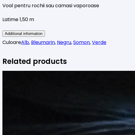
Voal pentru rochii sau camasi vaporoase
Latime 1,50 m
Additional information
Culoare
Alb
,
Bleumarin
,
Negru
,
Somon
,
Verde
Related products