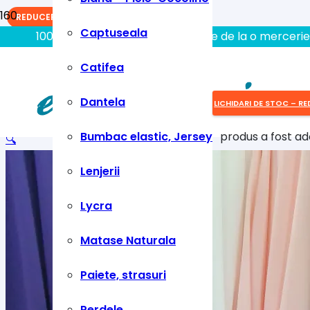
REDUCERI!
Captuseala
100% aici gasiti tot ce aveti nevoie de la o mercerie
Catifea
Dantela
LICHIDARI DE STOC – RE
Bumbac elastic, Jersey
produs
a fost ad
🔍
Lenjerii
Lycra
Matase Naturala
Paiete, strasuri
Perdele