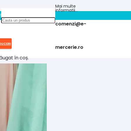
Mai multe
informatii…
!!
comenzi@e-
DUCERI
mercerie.ro
ăugat în coș.