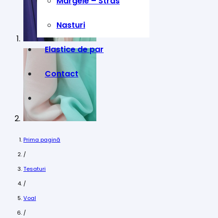
Margele – Stras
Nasturi
Elastice de par
Contact
Prima pagină
/
Tesaturi
/
Voal
/