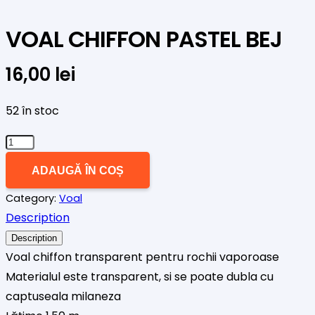
VOAL CHIFFON PASTEL BEJ
16,00
lei
52 în stoc
Cantitate
VOAL
ADAUGĂ ÎN COȘ
CHIFFON
Category:
Voal
PASTEL
Description
BEJ
Description
Voal chiffon transparent pentru rochii vaporoase
Materialul este transparent, si se poate dubla cu
captuseala milaneza